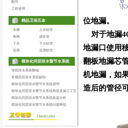
配件
工程使用
位
地漏。
精品卫浴五金
水嘴
上水软管
对于地漏4
角阀
波纹管
下水
下水软管
地漏口使用
花洒
花洒软管
翻板地漏芯
模块化同层排水暨节水系统
传统排水系统弊端
机地漏，如
常规同层排水系统缺陷
模块化同层排水暨节水系统原理
造后的管径可
模块化同层排水暨节水系统构造及施工工艺
模块化同层排水暨节水系统效益分析
模块化同层排水暨节水系统问题释疑