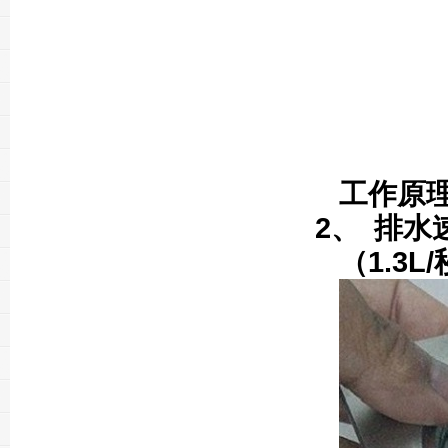
工作原
2、
排水
（
1.3L/